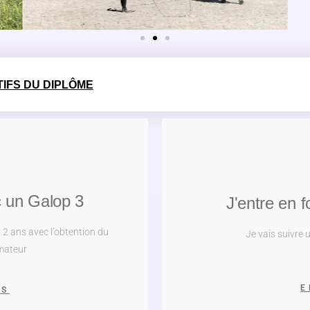
IFS DU DIPLÔME​
c un Galop 3
J'entre en 
 2 ans avec l’obtention du
Je vais suivre
mateur
E
US