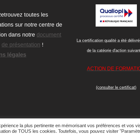
etrouvez toutes les
ations sur notre centre de
ion dans notre
document
La certification qualité a été délivré
de présentation
!
de la catéorie d'action suivan
ns légales
ACTION DE FORMATI
(consulter le certificat)
expérience la plus pertinente en mémorisant vos préférences et vos vi
lisation de TOUS les cookies. Toutefois, vous pouvez visiter "Paramèt