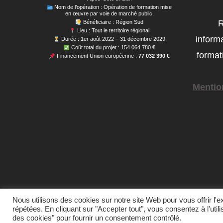
Nom de l’opération : Opération de formation mise
en œuvre par voie de marché public.
R
Bénéficiaire : Région Sud
Lieu : Tout le territoire régional
inform
Durée : 1er août 2022 – 31 décembre 2029
Coût total du projet : 154 064 780 €
format
Financement Union européenne :
77 032 390 €
Mentio
Nous utilisons des cookies sur notre site Web pour vous offrir l'
répétées. En cliquant sur "Accepter tout", vous consentez à l'uti
des cookies" pour fournir un consentement contrôlé.