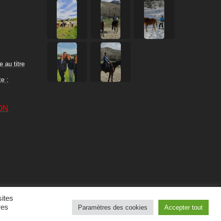
e au titre
te :
ON
sites
res
Paramètres des cookies
Accepter tout