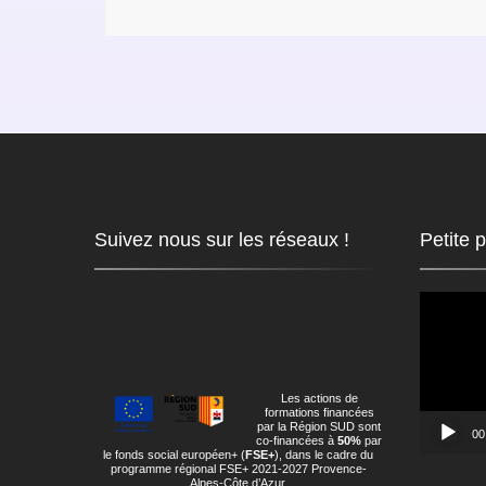
Suivez nous sur les réseaux !
Petite 
Lecteur
vidéo
Les actions de
formations financées
par la Région SUD sont
00
co-financées à
50%
par
le fonds social européen+ (
FSE+
), dans le cadre du
programme régional FSE+ 2021-2027 Provence-
Alpes-Côte d’Azur.